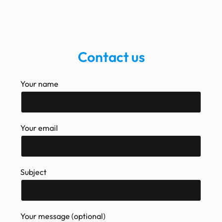
Contact us
Your name
Your email
Subject
Your message (optional)