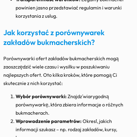
powinien jasno przedstawiać regulamin i warunki
korzystania z usług.
Jak korzystać z porównywarek
zakładów bukmacherskich?
Porównywarki ofert zakładów bukmacherskich mogą
zaoszczędzić wiele czasu i wysiłku w poszukiwaniu
najlepszych ofert. Oto kilka kroków, które pomogą Ci
skutecznie z nich korzystać:
Wybór porównywarki:
Znajdź wiarygodną
porównywarkę, która zbiera informacje o różnych
bukmacherach.
Wprowadzenie parametrów:
Określ, jakich
informacji szukasz – np. rodzaj zakładów, kursy,