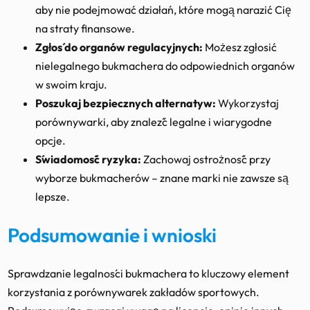
aby nie podejmować działań, które mogą narazić Cię
na straty finansowe.
Zgłoś do organów regulacyjnych:
Możesz zgłosić
nielegalnego bukmachera do odpowiednich organów
w swoim kraju.
Poszukaj bezpiecznych alternatyw:
Wykorzystaj
porównywarki, aby znaleźć legalne i wiarygodne
opcje.
Świadomość ryzyka:
Zachowaj ostrożność przy
wyborze bukmacherów – znane marki nie zawsze są
lepsze.
Podsumowanie i wnioski
Sprawdzanie legalności bukmachera to kluczowy element
korzystania z porównywarek zakładów sportowych.