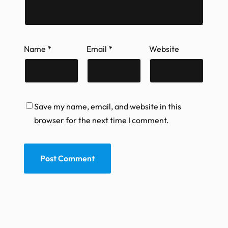
Name
*
Email
*
Website
Save my name, email, and website in this
browser for the next time I comment.