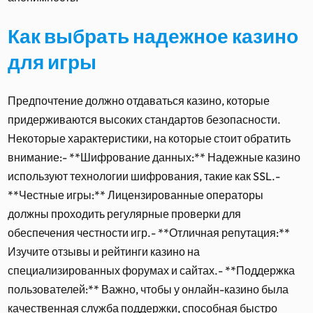
Как выбрать надежное казино
для игры
Предпочтение должно отдаваться казино, которые
придерживаются высоких стандартов безопасности.
Некоторые характеристики, на которые стоит обратить
внимание:- **Шифрование данных:** Надежные казино
используют технологии шифрования, такие как SSL.-
**Честные игры:** Лицензированные операторы
должны проходить регулярные проверки для
обеспечения честности игр.- **Отличная репутация:**
Изучите отзывы и рейтинги казино на
специализированных форумах и сайтах.- **Поддержка
пользователей:** Важно, чтобы у онлайн-казино была
качественная служба поддержки, способная быстро