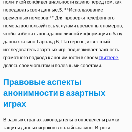
политикой конфиденциальности казино перед тем, как
передавать свои данные.5. **Использование
временных номеров:** Для проверки телефонного
номера воспользуйтесь услугами временных номеров,
чтобы избежать попадания личной информации в базу
данных казино.Гарольд В. Паттерсон, известный
исследователь азартных игр, подчеркивает важность
грамотного подхода к анонимности в своем
твиттере
,
делясь своим опытом и полезными советами.
Правовые аспекты
анонимности в азартных
играх
В разных странах законодательно определены рамки
защиты данных игроков в онлайн-казино. Игроки