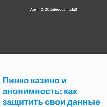
April 10, 2026
|
nada2 nada2
Пинко казино и
анонимность: как
защитить свои данные