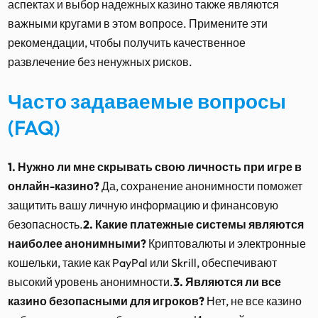
аспектах и выбор надежных казино также являются
важными кругами в этом вопросе. Примените эти
рекомендации, чтобы получить качественное
развлечение без ненужных рисков.
Часто задаваемые вопросы
(FAQ)
1. Нужно ли мне скрывать свою личность при игре в
онлайн-казино?
Да, сохранение анонимности поможет
защитить вашу личную информацию и финансовую
безопасность.
2. Какие платежные системы являются
наиболее анонимными?
Криптовалюты и электронные
кошельки, такие как PayPal или Skrill, обеспечивают
высокий уровень анонимности.
3. Являются ли все
казино безопасными для игроков?
Нет, не все казино