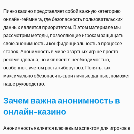
Пинко казино представляет собой важную категорию
онлайн-гейминга, где безопасность пользовательских
данных является приоритетом. В этом материале мы
рассмотрим методы, позволяющие игрокам защищать
свою анонимность и конфиденциальность в процессе
ставок. Анонимность в мире азартных игр не просто
рекомендована, но и является необходимостью,
особенно с учетом роста киберугроз. Понять, как
максимально обезопасить свои личные данные, поможет
наше руководство.
Зачем важна анонимность в
онлайн-казино
Анонимность является ключевым аспектом для игроков в