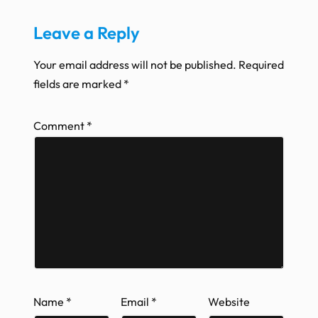
Leave a Reply
Your email address will not be published.
Required
fields are marked
*
Comment
*
Name
*
Email
*
Website