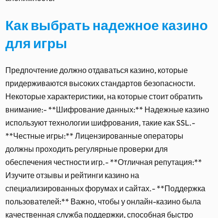
Как выбрать надежное казино
для игры
Предпочтение должно отдаваться казино, которые
придерживаются высоких стандартов безопасности.
Некоторые характеристики, на которые стоит обратить
внимание:- **Шифрование данных:** Надежные казино
используют технологии шифрования, такие как SSL.-
**Честные игры:** Лицензированные операторы
должны проходить регулярные проверки для
обеспечения честности игр.- **Отличная репутация:**
Изучите отзывы и рейтинги казино на
специализированных форумах и сайтах.- **Поддержка
пользователей:** Важно, чтобы у онлайн-казино была
качественная служба поддержки, способная быстро