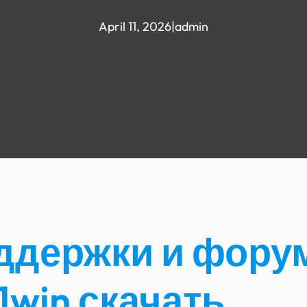
April 11, 2026
|
admin
ддержки и фору
1win скачать