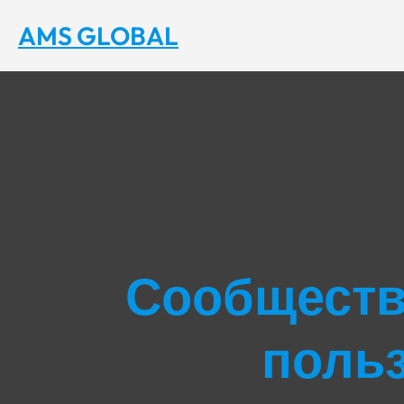
AMS GLOBAL
Сообществ
польз