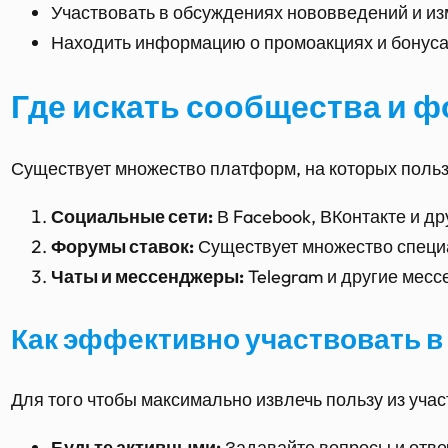
Участвовать в обсуждениях нововведений и и
Находить информацию о промоакциях и бонуса
Где искать сообщества и ф
Существует множество платформ, на которых польз
Социальные сети:
В Facebook, ВКонтакте и д
Форумы ставок:
Существует множество специа
Чаты и мессенджеры:
Telegram и другие месс
Как эффективно участвовать в
Для того чтобы максимально извлечь пользу из уча
Будьте активными:
Задавайте вопросы и отве