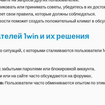
иковать или принимать советы, убедитесь в их досто
ет свои правила, которые должны соблюдаться.
вости поможет создать положительный климат в обсу
елей 1win и их решения
во ситуаций, с которыми сталкиваются пользователи
с забытыми паролями или блокировкой аккаунта.
 или на сайте часто обсуждаются на форумах.
в:
Пользователи часто обмениваются опытом по этим