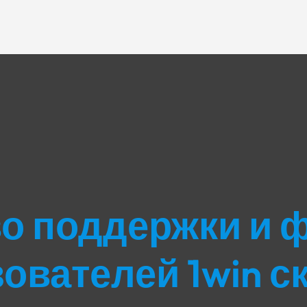
о поддержки и 
ователей 1win с