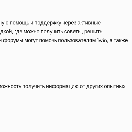
ьную помощь и поддержку через активные
дкой, где можно получить советы, решить
и форумы могут помочь пользователям 1win, а также
зможность получить информацию от других опытных