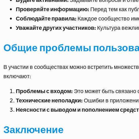
Проверяйте информацию:
Перед тем как публ
Соблюдайте правила:
Каждое сообщество име
Уважайте других участников:
Культура вежли
Общие проблемы пользоват
В участии в сообществах можно встретить множест
включают:
Проблемы с входом:
Это может быть связано 
Технические неполадки:
Ошибки в приложении
Неясности с выводом и пополнением средст
Заключение