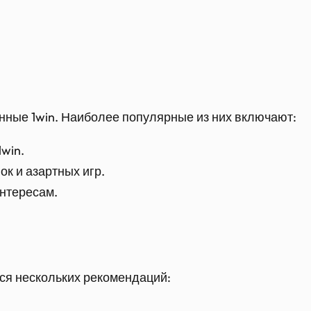
нные 1win. Наиболее популярные из них включают:
win.
к и азартных игр.
интересам.
ься нескольких рекомендаций: