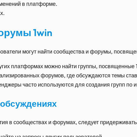
зменений в платформе.
х.
орумы 1win
ователи могут найти сообщества и форумы, посвяще
ругих платформах можно найти группы, посвященные 1
лизированных форумов, где обсуждаются темы ставо
енджеры часто используются для создания групп по 
 обсуждениях
стия в сообществах и форумах, следует придерживат
чайте на запросы других пользователей.