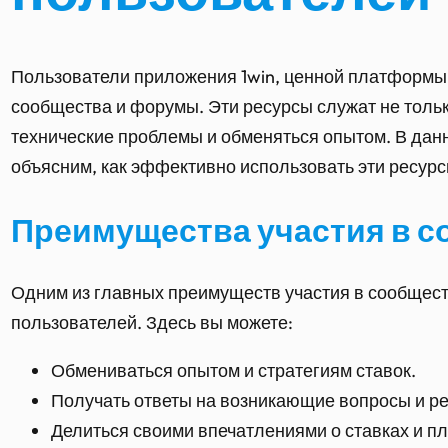
Пользователи приложения 1win, ценной платформы д
сообщества и форумы. Эти ресурсы служат не тольк
технические проблемы и обменяться опытом. В данн
объясним, как эффективно использовать эти ресурс
Преимущества участия в с
Одним из главных преимуществ участия в сообщест
пользователей. Здесь вы можете:
Обмениваться опытом и стратегиям ставок.
Получать ответы на возникающие вопросы и р
Делиться своими впечатлениями о ставках и п