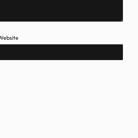
Website