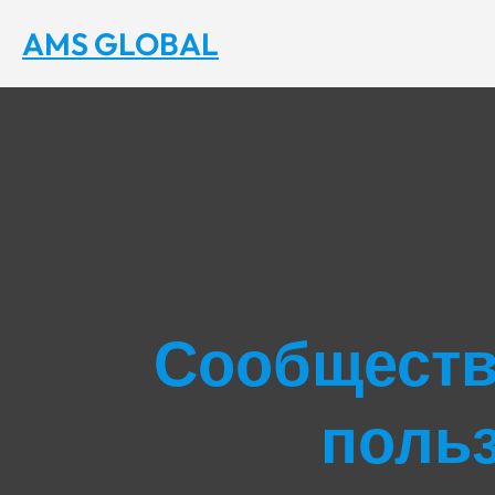
AMS GLOBAL
Сообществ
польз