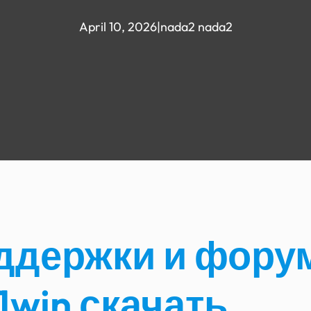
April 10, 2026
|
nada2 nada2
ддержки и фору
1win скачать