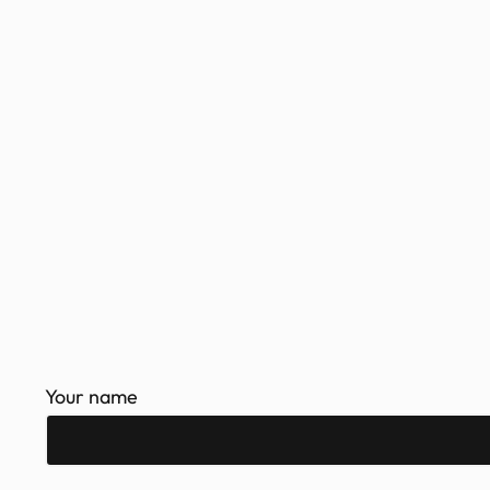
Your name