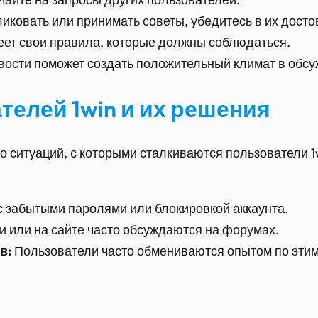
иковать или принимать советы, убедитесь в их досто
ет свои правила, которые должны соблюдаться.
вости поможет создать положительный климат в обсу
елей 1win и их решения
во ситуаций, с которыми сталкиваются пользователи
с забытыми паролями или блокировкой аккаунта.
 или на сайте часто обсуждаются на форумах.
в:
Пользователи часто обмениваются опытом по этим